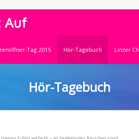
 Auf
renöffner-Tag 2015
Hör-Tagebuch
Linzer C
Hör-Tagebuch
r meinen Füßen entfacht – als begleitendes Rauschen sonst