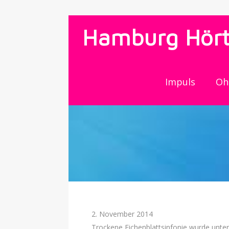
Hamburg Hört
Impuls
Oh
2. November 2014
Trockene Eichenblattsinfonie wurde unte