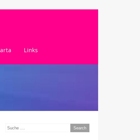
harta
Links